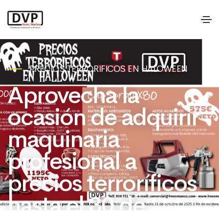
DVP Hnos.Muñoz Dis
Saltar al contenido principal
PRECIOS TERRORIFICOS EN HALOWEEN
Aprovecha la
ocasión de adquirir
maquinaria
profesional a
precios terroríficos
hasta el 30 de